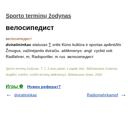
Sporto terminų žodynas
велосипедист
велосипедист
dviratininkas
statusas
T
sritis
Kūno kultūra ir sportas
apibrėžtis
Žmogus, važinėjantis dviračiu.
atitikmenys
:
angl.
cyclist
vok.
Radfahrer, m; Radsportler, m
rus.
велосипедист
Sporto terminų žodynas. T. 1. 2-asis patais. ir papild. leid.: Aiškinamasis žodynas.
Angliški, vokiški, rusiški terminų atitikmenys. Būtiniausios žinios
.
2002
.
Игры ⚽
Нужен реферат?
dviratininkas
Radiomehrkampf