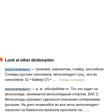
Look at other dictionaries:
велосипедист
— трековик, самокатчик, стайер, шоссейник
Словарь русских синонимов. велосипедист сущ., кол во
синонимов: 11 • байкер (7) • …
Словарь синонимов
велосипедист
— а, м. vélocipédiste m. Тот, кто ездит на
велосипеде, занимается велосипедным спортом. БАС 2.
Велосипеды угрожают сделаться опасными соперниками
рысакам. На днях мчавшийся во всю мочь велосипедист
наскочил на Каменноостровском проспекте на… …