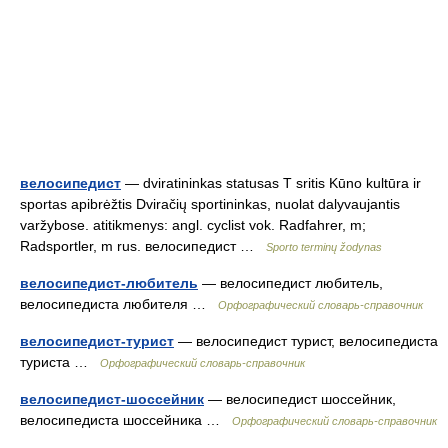
велосипедист
— dviratininkas statusas T sritis Kūno kultūra ir
sportas apibrėžtis Dviračių sportininkas, nuolat dalyvaujantis
varžybose. atitikmenys: angl. cyclist vok. Radfahrer, m;
Radsportler, m rus. велосипедист …
Sporto terminų žodynas
велосипедист-любитель
— велосипедист любитель,
велосипедиста любителя …
Орфографический словарь-справочник
велосипедист-турист
— велосипедист турист, велосипедиста
туриста …
Орфографический словарь-справочник
велосипедист-шоссейник
— велосипедист шоссейник,
велосипедиста шоссейника …
Орфографический словарь-справочник